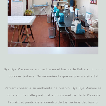
Bye Bye Manoni se encuentra en el barrio de Patraix. Si no lo
conoces todavía, ¡Te recomiendo que vengas a visitarlo!
Patraix conserva su ambiente de pueblo. Bye Bye Manoni se
ubica en una calle peatonal a pocos metros de la Plaza de
Patraix, el punto de encuentro de los vecinos del barrio.